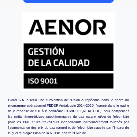
Hidral S.A. a reçu une subvention de l'Union européenne dans le cadre du
programme opérationnel FEDER Andalousie 2014-2020, financé dans le cadre
de la réponse de l'UE à la pandémie COVID-19 (REACT-UE), pour compenser
les coûts énergétiques supplémentaires du gaz naturel et/ou de l'électricité
pour les PME et les travailleurs indépendants particulièrement touchés par
l'augmentation des prix du gaz naturel et de l'électricité causée par l'impact de
la guerre d'agression de la Russie contre l'Ukraine.