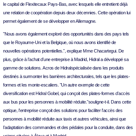
le capital de
Flexitec
aux Pays-Bas, avec lesquels elle entretient déjà
une relation de coopération depuis deux décennies. Cette opération lui
permet également de se développer en Allemagne.
"
Nous avons également exploré des opportunités dans des pays tels
que le Royaume-Uni et la Belgique, où nous avons identifié de
nouvelles opérations potentielles.
", explique Mme Chacartegui. De
plus, grâce à l'achat d'une entreprise à Madrid, Hidral a développé sa
gamme de solutions.
Acros de Hidral
spécialisée dans les produits
destinés à surmonter les barrières architecturales, tels que les plates-
formes et les monte-escaliers. "
Un autre exemple de cette
diversification est Hidral Gobel, qui conçoit des plates-formes d'accès
aux bus pour les personnes à mobilité réduite.
"souligne-t-il. Dans cette
optique, l'entreprise conçoit des solutions pour faciliter l'accès des
personnes à mobilité réduite aux taxis et autres véhicules, ainsi que
l'adaptation des commandes et des pédales pour la conduite, dans des
usines situées à Álava et à Madrid.