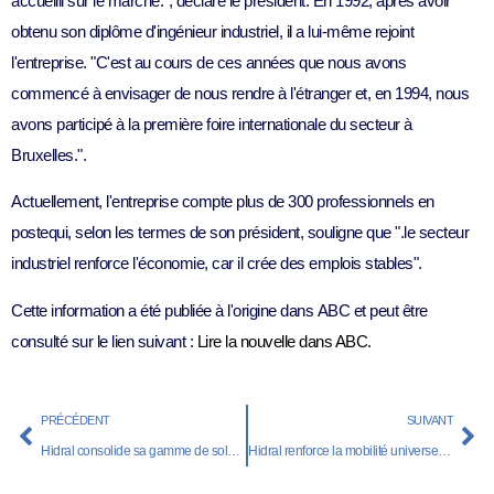
accueilli sur le marché.
", déclare le président. En 1992, après avoir
obtenu son diplôme d'ingénieur industriel, il a lui-même rejoint
l'entreprise. "
C'est au cours de ces années que nous avons
commencé à envisager de nous rendre à l'étranger et, en 1994, nous
avons participé à la première foire internationale du secteur à
Bruxelles.
".
Actuellement, l'entreprise compte plus de
300 professionnels en
poste
qui, selon les termes de son président, souligne que ".
le secteur
industriel renforce l'économie, car il crée des emplois stables
".
Cette information a été publiée à l'origine dans
ABC
et peut être
consulté sur le lien suivant :
Lire la nouvelle dans ABC
.
PRÉCÉDENT
SUIVANT
Hidral consolide sa gamme de solutions pour les petites et moyennes charges
Hidral renforce la mobilité universelle avec des solutions d'accessibilité et de levage